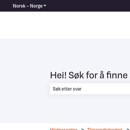
Norsk – Norge
Vis undermeny for oversettelser
Hei! Søk for å finne 
Det finnes ingen forslag fordi søkefel
Hjelpesenter
Timeregistrering