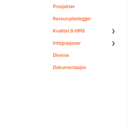
Prosjekter
Kom i gang
Ressursplanlegger
Innstillinger
Kvalitet & HMS
Integrasjoner
HMS og lovverk
Diverse
Sjekklister
Power Office GO
Dokumentasjon
Tripletex
Filintegrasjoner