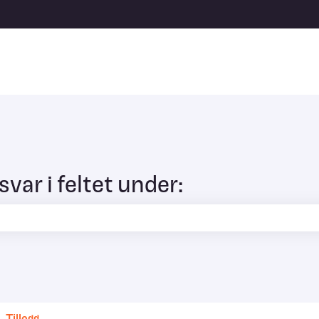
svar i feltet under:
tet er tomt.
Tillegg