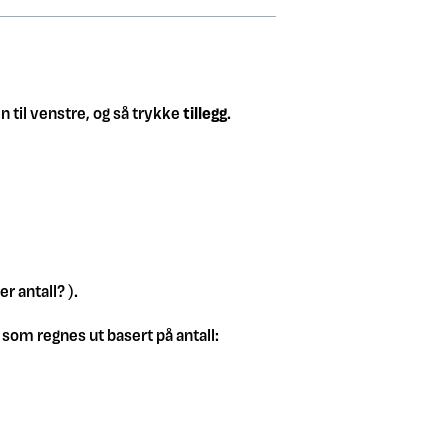
 til venstre, og så trykke
tillegg
.
r antall? ).
g som regnes ut basert på antall: