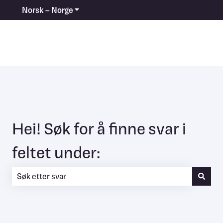
Norsk – Norge
Vis undermeny for oversettelser
Hei! Søk for å finne svar i
feltet under:
Det finnes ingen forslag fordi søkefeltet er tomt.